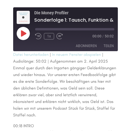
Die Money Profiler
Play
1x
00:00
/
50:02
Episode
ABONNIEREN
TEILEN
Datei herunterladen
|
In neuem Fenster abspielen
|
Audiolänge: 50:02
|
Aufgenommen am 2. April 2025
TEILEN
RSS FEED
Einmal quer durch den Irrgarten gängiger Gelderklärungen
und wieder hinaus. Vor unserer ersten Feedbackfolge gibt
LINK
es die erste Sonderfolge. Wir beschäftigen uns hier mit
EMBED
den üblichen Definitionen, was Geld sein soll. Diese
erklären zwar viel, aber sind letztlich verwirrend,
inkonsistent und erklären nicht wirklich, was Geld ist. Das
holen wir mit unserem Podcast Stück für Stück, Staffel für
Staffel nach.
00:18 INTRO