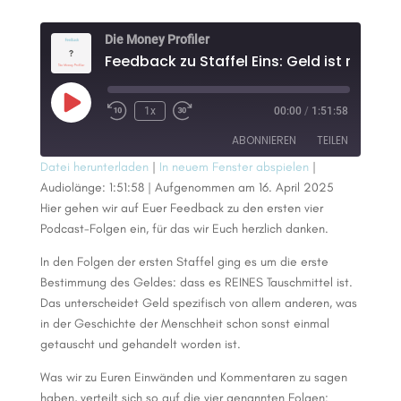
Die Money Profiler
Play
1x
00:00
/
1:51:58
Episode
ABONNIEREN
TEILEN
Datei herunterladen
|
In neuem Fenster abspielen
|
Audiolänge: 1:51:58
|
Aufgenommen am 16. April 2025
TEILEN
RSS FEED
Hier gehen wir auf Euer Feedback zu den ersten vier
Podcast-Folgen ein, für das wir Euch herzlich danken.
LINK
In den Folgen der ersten Staffel ging es um die erste
EMBED
Bestimmung des Geldes: dass es REINES Tauschmittel ist.
Das unterscheidet Geld spezifisch von allem anderen, was
in der Geschichte der Menschheit schon sonst einmal
getauscht und gehandelt worden ist.
Was wir zu Euren Einwänden und Kommentaren zu sagen
haben, verteilt sich so auf die vier genannten Folgen: